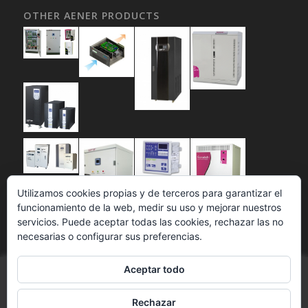
OTHER AENER PRODUCTS
Utilizamos cookies propias y de terceros para garantizar el
funcionamiento de la web, medir su uso y mejorar nuestros
servicios. Puede aceptar todas las cookies, rechazar las no
necesarias o configurar sus preferencias.
Aceptar todo
Esta web utiliza cookies propias y de terceros para mejorar
nuestros servicios. Si continúa navegando, consideramos que
Rechazar
acepta su uso.
Este sitio utiliza cookies. Si continúa navegando está aceptando el