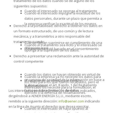
tratamiento de los datos cuando se de alguno de los
siguientes supuestos:
Cuando el interesado se oponga al tratamiento
Cuando el interesado impugne la exactitud de los
datos personales, durante un plazo que permita a
la empresa verificar la exactitud de los mismos.
Derecho a la portabilidad: derecho a obtener los datos en
un formato estructurado, de uso común y de lectura
mecánica, y a transmitirlos a otro responsable del
tratamiento cuando:
Cuando deban suprimirse en cumplimiento de una
Cuando el tratamiento sea ilícito y el interesado se
obligación legal
El tratamiento esté basado en el consentimiento
oponga a la supresión de los datos.
Derecho a presentar una reclamación ante la autoridad de
control competente
Cuando los datos se hayan obtenido en virtud de
Cuando la empresa ya no necesite los datos para
un servicio de sociedad de la información en base a
El tratamiento se efectúe por medios
los fines para los que fueron recabados, pero el
lo dispuesto en el art. 8 apdo. 1 del Reglamento
automatizados
interesado los necesite para la formulación, el
Europeo sobre Protección de datos.
Los interesados podrán ejercitar los derechos indicados,
ejercicio o la defensa de reclamaciones.
dirigiéndose a AENER ENERGÍA S.L.U., mediante escrito,
remitido a la siguiente dirección:
info@aener.com
indicando
en la línea de Asunto el derecho que desea ejercitar.
Cuando el interesado se haya opuesto al