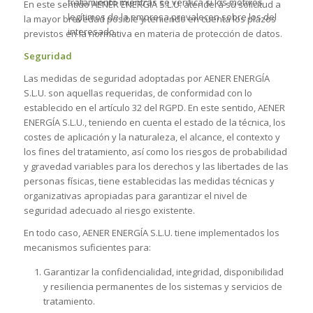
tratamiento mientras se verifica si los motivos
En este sentido AENER ENERGÍA S.L.U. atenderá su solicitud a
legítimos de la empresa prevalecen sobre los del
la mayor brevedad posible y teniendo en cuenta los plazos
interesado.
previstos en la normativa en materia de protección de datos.
Seguridad
Las medidas de seguridad adoptadas por AENER ENERGÍA
S.L.U. son aquellas requeridas, de conformidad con lo
establecido en el artículo 32 del RGPD. En este sentido, AENER
ENERGÍA S.L.U., teniendo en cuenta el estado de la técnica, los
costes de aplicación y la naturaleza, el alcance, el contexto y
los fines del tratamiento, así como los riesgos de probabilidad
y gravedad variables para los derechos y las libertades de las
personas físicas, tiene establecidas las medidas técnicas y
organizativas apropiadas para garantizar el nivel de
seguridad adecuado al riesgo existente.
En todo caso, AENER ENERGÍA S.L.U. tiene implementados los
mecanismos suficientes para:
Garantizar la confidencialidad, integridad, disponibilidad
y resiliencia permanentes de los sistemas y servicios de
tratamiento.