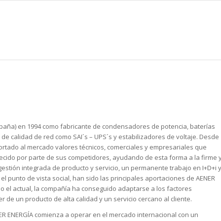
spaña) en 1994 como fabricante de condensadores de potencia, baterías
e calidad de red como SAI´s – UPS´s y estabilizadores de voltaje. Desde
portado al mercado valores técnicos, comerciales y empresariales que
cido por parte de sus competidores, ayudando de esta forma a la firme 
gestión integrada de producto y servicio, un permanente trabajo en I+D+i 
el punto de vista social, han sido las principales aportaciones de AENER
 el actual, la compañía ha conseguido adaptarse a los factores
er de un producto de alta calidad y un servicio cercano al cliente.
R ENERGÍA comienza a operar en el mercado internacional con un