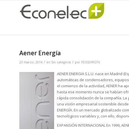
Aener Energía
/
/
23 marzo, 2014
en
Sin categoría
por
FDSSDFRGT4
AENER ENERGIA S.L.U. nace en Madrid (E
automáticas de condensadores, equipos d
el comienzo de la actividad, AENER ha a
hasta ese momento nunca se habían ofre
rápida consolidación de la compañía. La 
una visión empresarial sostenible desde 
ENERGÍA. En un mercado globalizado como
tecnológicos variables y, con ello, dispon
EXPANSIÓN INTERNACIONAL En 1999, AENE