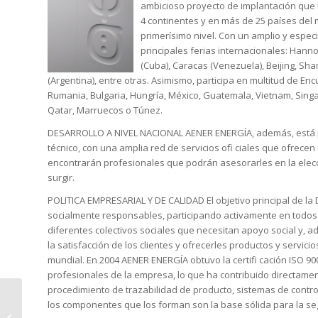
ambicioso proyecto de implantación que 
4 continentes y en más de 25 países del
primerísimo nivel. Con un amplio y espec
principales ferias internacionales: Hanno
(Cuba), Caracas (Venezuela), Beijing, S
(Argentina), entre otras. Asimismo, participa en multitud de E
Rumania, Bulgaria, Hungría, México, Guatemala, Vietnam, Singa
Qatar, Marruecos o Túnez.
DESARROLLO A NIVEL NACIONAL AENER ENERGÍA, además, está pre
técnico, con una amplia red de servicios ofi ciales que ofrecen 
encontrarán profesionales que podrán asesorarles en la ele
surgir.
POLITICA EMPRESARIAL Y DE CALIDAD El objetivo principal de la
socialmente responsables, participando activamente en todos 
diferentes colectivos sociales que necesitan apoyo social y, 
la satisfacción de los clientes y ofrecerles productos y servi
mundial. En 2004 AENER ENERGÍA obtuvo la certifi cación ISO 90
profesionales de la empresa, lo que ha contribuido directamente
procedimiento de trazabilidad de producto, sistemas de contro
los componentes que los forman son la base sólida para la se
Aener Energy