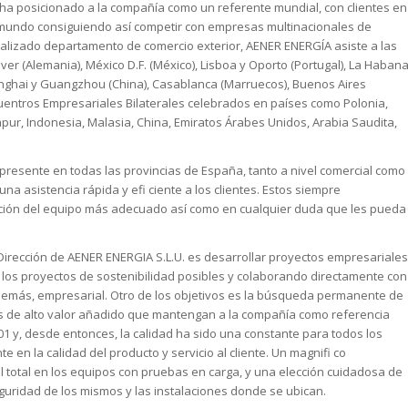
ha posicionado a la compañía como un referente mundial, con clientes en
 mundo consiguiendo así competir con empresas multinacionales de
ializado departamento de comercio exterior, AENER ENERGÍA asiste a las
ver (Alemania), México D.F. (México), Lisboa y Oporto (Portugal), La Haban
hanghai y Guangzhou (China), Casablanca (Marruecos), Buenos Aires
ncuentros Empresariales Bilaterales celebrados en países como Polonia,
pur, Indonesia, Malasia, China, Emiratos Árabes Unidos, Arabia Saudita,
sente en todas las provincias de España, tanto a nivel comercial como
una asistencia rápida y efi ciente a los clientes. Estos siempre
cción del equipo más adecuado así como en cualquier duda que les pueda
 Dirección de AENER ENERGIA S.L.U. es desarrollar proyectos empresariales
los proyectos de sostenibilidad posibles y colaborando directamente con
además, empresarial. Otro de los objetivos es la búsqueda permanente de
cios de alto valor añadido que mantengan a la compañía como referencia
01 y, desde entonces, la calidad ha sido una constante para todos los
 en la calidad del producto y servicio al cliente. Un magnifi co
l total en los equipos con pruebas en carga, y una elección cuidadosa de
guridad de los mismos y las instalaciones donde se ubican.