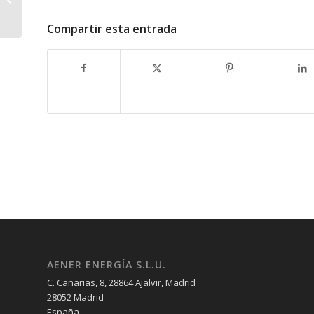
Compartir esta entrada
AENER ENERGÍA S.L.U.
C. Canarias, 8, 28864 Ajalvir, Madrid
28052 Madrid
España